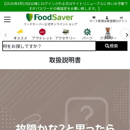
【2026年3月19日以降にログインされる方はサイトリニューアルに伴いお手数で
すがパスワードの再設定をお願い致します。】
カート
新規会員登録
ログイン
フードセーバー公式オンラインショップ
オススメ
アウトレット
アクセサリー
パーツ
ブレンダー
You
検索
取扱説明書