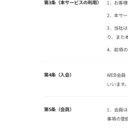
第3条（本サービスの利用）
1．お客
2．本サ
3．当社
り、また
4．前項
第4条（入会）
WEB会
いいます
第5条（会員）
1．会員
事項の登