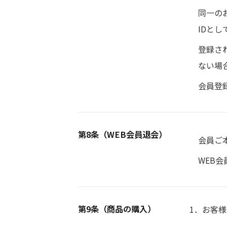
同一の
IDと
登録さ
ない場
会員登
第8条（WEB会員退会）
会員ご
WEB
第9条（商品の購入）
1．お客