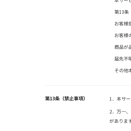
本サー
第13
お客様
お客様
商品が
届先不
その他
第13条（禁止事項）
1．本サ
2．万一
がありま