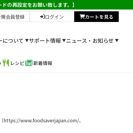
ワードの再設定をお願い致します。】
新規会員登録
ログイン
カートを見る
ーについて
サポート情報
ニュース・お知らせ
▼
▼
▼
e
レシピ
新着情報
ww.foodsaverjapan.com/、
。