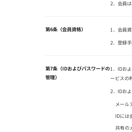
2．会員
第6条（会員資格）
1．会員
2．登録
第7条（IDおよびパスワードの
1．ID
管理）
ービスの
2．ID
メール
IDに
共有の