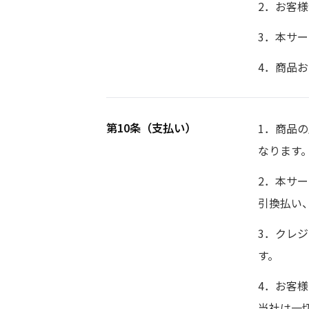
2．お客
3．本サ
4．商品
第10条（支払い）
1．商品
なります
2．本サ
引換払い
3．クレ
す。
4．お客
当社は一