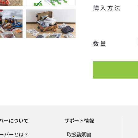
(耐冷/耐熱温度)
購入方法
-30℃/100℃
(生産国)
韓国
数量
バーについて
サポート情報
ーバーとは？
取扱説明書