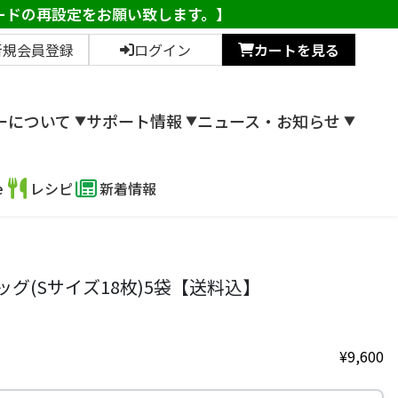
ワードの再設定をお願い致します。】
新規会員登録
ログイン
カートを見る
ーについて
サポート情報
ニュース・お知らせ
▼
▼
▼
e
レシピ
新着情報
グ(Sサイズ18枚)5袋【送料込】
¥
9,600