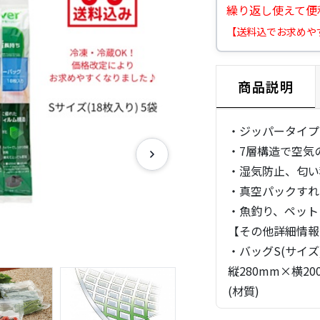
繰り返し使えて便
【送料込でお求めや
商品説明
・ジッパータイプ
・7層構造で空気
・湿気防止、匂い
・真空パックすれ
・魚釣り、ペット
【その他詳細情報
・バッグS(サイズ
縦280mm×横20
(材質)
ポリエチレン、ナ